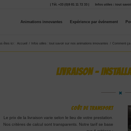
| Tél. +33 (0)9 81 11 72 33 |
Infos utiles : tout sav
Animations innovantes
Expérience par événement
Po
s êtes ici :
Accueil
/
Infos utiles : tout savoir sur nos animations innovantes
/
Comment ça
LIVRAISON – INSTALL
Coût de transport
Le prix de la livraison varie selon le lieu de votre prestation.
Nos critères de calcul sont transparents. Notre tarif se base
sur 4 critères :