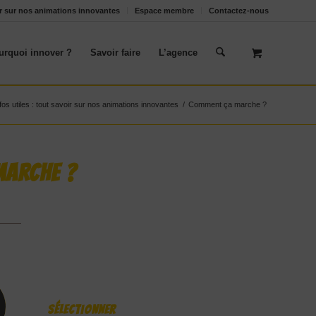
oir sur nos animations innovantes
Espace membre
Contactez-nous
urquoi innover ?
Savoir faire
L’agence
fos utiles : tout savoir sur nos animations innovantes
/
Comment ça marche ?
MARCHE ?
Sélectionner