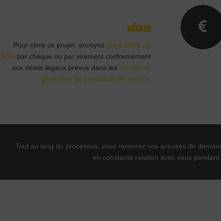
Régler
Pour clore ce projet, envoyez
votre solde de
50%
par chèque ou par virement conformément
aux délais légaux prévus dans les
conditions
générales de prestation de service
.
Tout au long du processus, vous recevrez vos accusés de demand
en constante relation avec vous pendant t