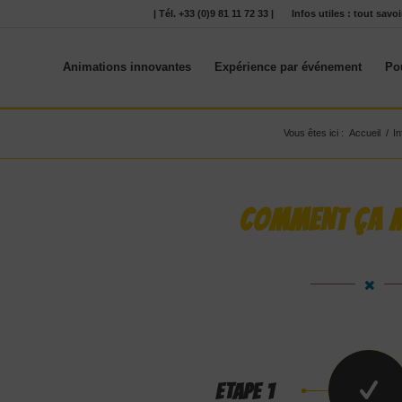
| Tél. +33 (0)9 81 11 72 33 |
Infos utiles : tout sav
Animations innovantes
Expérience par événement
Po
Vous êtes ici :
Accueil
/
In
COMMENT ÇA 
ETAPE 1