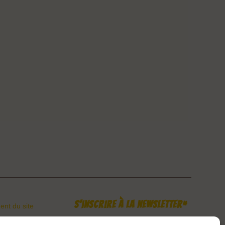
S’inscrire à la newsletter*
nt du site
en main
*En indiquant votre mail, vous consentez à recevoir nos