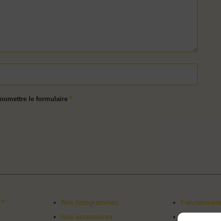
soumettre le formulaire
*
 ?
Nos hologrammes
Fonctionneme
Nos accessoires
Service clé 