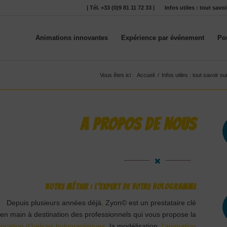
| Tél. +33 (0)9 81 11 72 33 |
Infos utiles : tout sav
Animations innovantes
Expérience par événement
Po
Vous êtes ici :
Accueil
/
Infos utiles : tout savoir 
A PROPOS DE NOUS
Notre métier : l’expert de votre hologramme
Depuis plusieurs années déjà
,
Zyon© est un prestataire clé
en main à destination des professionnels qui vous propose la
location d’hélices holographiques
, la modélisation,
l’animation