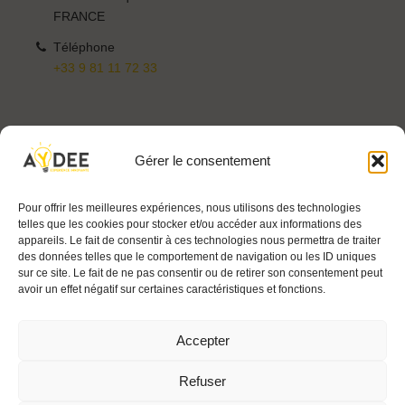
FRANCE
Téléphone
+33 9 81 11 72 33
Gérer le consentement
S’inscrire à la newsletter*
Pour offrir les meilleures expériences, nous utilisons des technologies
*En indiquant votre mail, vous consentez à recevoir nos actualités. Vous pouvez vous
telles que les cookies pour stocker et/ou accéder aux informations des
désinscrire à tout moment grâce au lien de désabonnement présent dans votre
appareils. Le fait de consentir à ces technologies nous permettra de traiter
gestionnaires de préférences.
des données telles que le comportement de navigation ou les ID uniques
sur ce site. Le fait de ne pas consentir ou de retirer son consentement peut
avoir un effet négatif sur certaines caractéristiques et fonctions.
J’y vais !
Accepter
Refuser
Mentions légales
|
CGPS
|
GRPD
– © Aydee 2026 – Tous droits