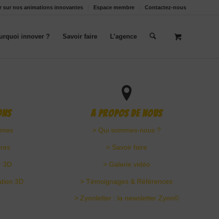
oir sur nos animations innovantes
Espace membre
Contactez-nous
urquoi innover ?
Savoir faire
L’agence
ons
A propos de nous
mmes
> Qui sommes-nous ?
ires
> Savoir faire
r 3D
> Galerie vidéo
ation 3D
> Témoignages & Références
> Zyonletter : la newsletter Zyon©