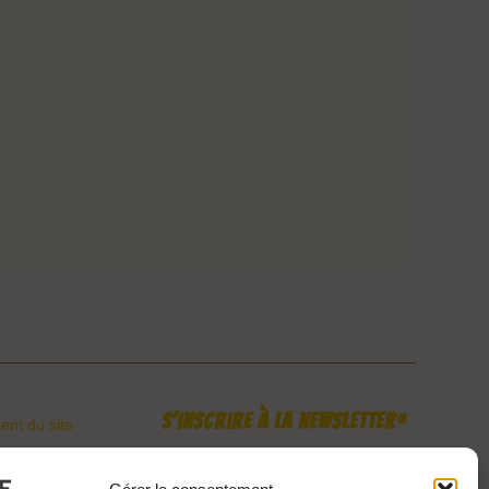
S’inscrire à la newsletter*
nt du site
en main
*En indiquant votre mail, vous consentez à recevoir nos
actualités. Vous pouvez vous désinscrire à tout moment