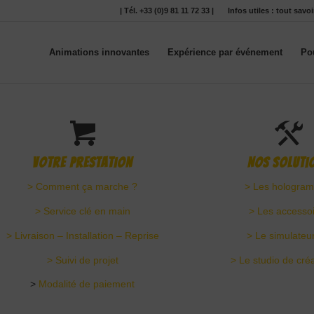
| Tél. +33 (0)9 81 11 72 33 |
Infos utiles : tout sav
Animations innovantes
Expérience par événement
Po
Votre Prestation
Nos soluti
> Comment ça marche ?
> Les hologra
> Service clé en main
> Les accesso
> Livraison – Installation – Reprise
> Le simulateu
> Suivi de projet
> Le studio de cré
>
Modalité de paiement