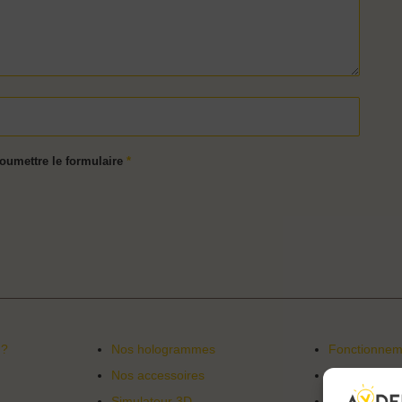
soumettre le formulaire
*
 ?
Nos hologrammes
Fonctionneme
Nos accessoires
Service clé 
Simulateur 3D
Logistique