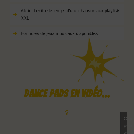
Atelier flexible le temps d’une chanson aux playlists
XXL
Formules de jeux musicaux disponibles
DANCE PADS EN VIDÉO…
Cliqu
pour
acce