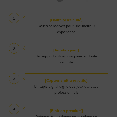
1
[Haute sensibilité]
Dalles sensitives pour une meilleur
expérience
2
[Antidérapant]
Un support solide pour jouer en toute
sécurité
3
[Capteurs ultra réactifs]
Un tapis digital digne des jeux d’arcade
professionnels
4
[Finition premium]
Robuste, notre dance pads soigne sa